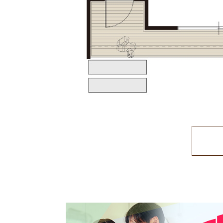
C
O
N