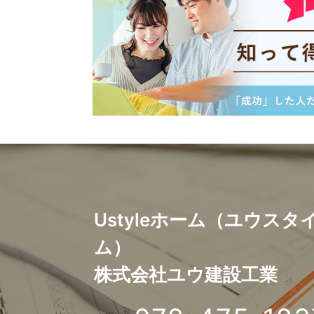
T
E
N
Ustyleホーム（ユウスタ
T
ム）
株式会社ユウ建設工業
1