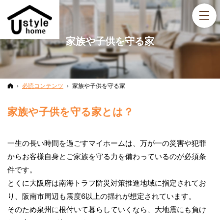
家族や子供を守る家
ホーム
必読コンテンツ
家族や子供を守る家
家族や子供を守る家とは？
一生の長い時間を過ごすマイホームは、万が一の災害や犯罪
からお客様自身とご家族を守る力を備わっているのが必須条
件です。
とくに大阪府は南海トラフ防災対策推進地域に指定されてお
り、阪南市周辺も震度6以上の揺れが想定されています。
そのため泉州に根付いて暮らしていくなら、大地震にも負け