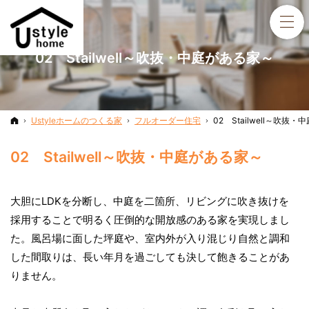
02 Stailwell～吹抜・中庭がある家～
ホーム
Ustyleホームのつくる家
フルオーダー住宅
02 Stailwell～吹抜
02 Stailwell～吹抜・中庭がある家～
大胆にLDKを分断し、中庭を二箇所、リビングに吹き抜けを
採用することで明るく圧倒的な開放感のある家を実現しまし
た。風呂場に面した坪庭や、室内外が入り混じり自然と調和
した間取りは、長い年月を過ごしても決して飽きることがあ
りません。