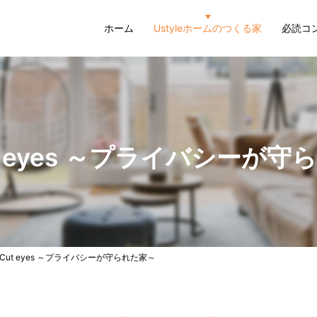
ホーム
Ustyleホームのつくる家
必読コ
t eyes ～プライバシーが
 Cut eyes ～プライバシーが守られた家～