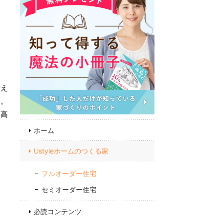
庭
お
考え
フ
た。
も高
ホーム
Ustyleホームのつくる家
フルオーダー住宅
セミオーダー住宅
必読コンテンツ