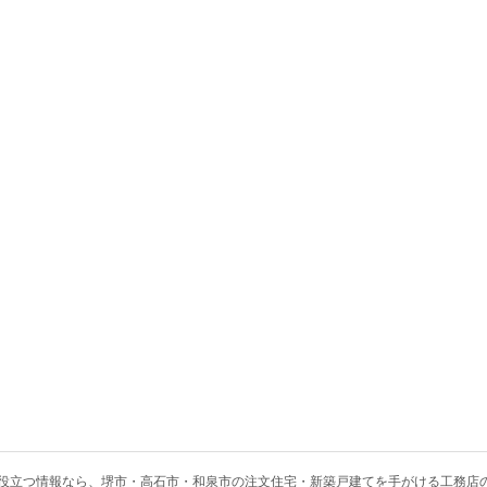
役立つ情報なら、
堺市・高石市・和泉市の注文住宅・新築戸建てを手がける工務店のU